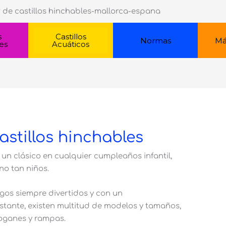
s
Castillos
Normas
Má
es
Acuáticos
astillos hinchables
s un clásico en cualquier cumpleaños infantil,
no tan niños.
gos siempre divertidos y con un
stante, existen multitud de modelos y tamaños,
boganes y rampas.