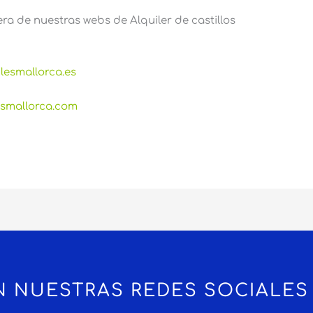
ra de nuestras webs de Alquiler de castillos
blesmallorca.es
lesmallorca.com
N NUESTRAS REDES SOCIALES