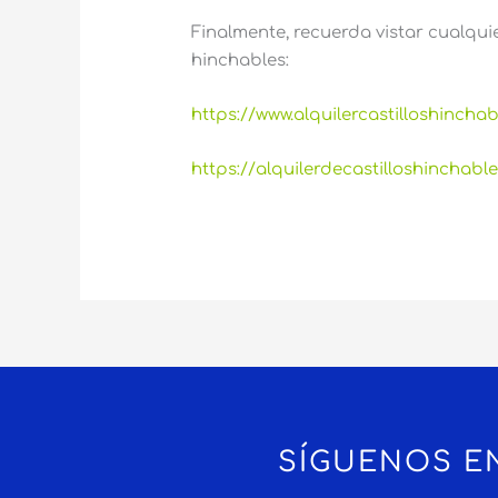
Finalmente, recuerda vistar cualquie
hinchables:
https://www.alquilercastilloshincha
https://alquilerdecastilloshinchab
SÍGUENOS E