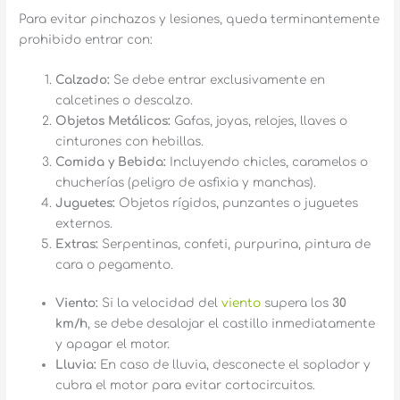
Para evitar pinchazos y lesiones, queda terminantemente
prohibido entrar con:
Calzado:
Se debe entrar exclusivamente en
calcetines o descalzo.
Objetos Metálicos:
Gafas, joyas, relojes, llaves o
cinturones con hebillas.
Comida y Bebida:
Incluyendo chicles, caramelos o
chucherías (peligro de asfixia y manchas).
Juguetes:
Objetos rígidos, punzantes o juguetes
externos.
Extras:
Serpentinas, confeti, purpurina, pintura de
cara o pegamento.
Viento:
Si la velocidad del
viento
supera los
30
km/h
, se debe desalojar el castillo inmediatamente
y apagar el motor.
Lluvia:
En caso de lluvia, desconecte el soplador y
cubra el motor para evitar cortocircuitos.