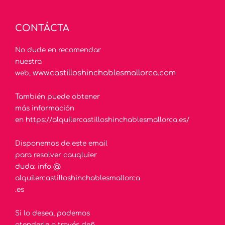
e
o
b
r
o
e
k
-
CONTÁCTA
f
No dude en recomendar
nuestra
www.castilloshinchablesmallorca.com
web,
También puede obtener
más información
en
https://alquilercastilloshinchablesmallorca.es/
Disponemos de este email
para resolver cauqluier
duda: info @
alquilercastilloshinchablesmallorca
.es
Si lo desea, podemos
atenderle a través deñ